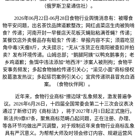
（俄罗斯卫星通信社）。
2026年06月22日-06月28日食物行业舆情消息有：被曝食
物平安问题，出名茶饮品牌道歉整改；网红卤菜店生肉被狗啃
食？传递；河南开封一早餐店天花板灭蝇贴粘满苍蝇？传递；
某餐饮店外卖餐品存有蛆虫？传递：举报内容不实；须眉吃豆
角中毒3天瘦8斤，大夫提示；“无从”冻货正在南阳被查扣并拍
卖？发布环境传递。山姆总部；“鹅腿阿姨”以鸭充鹅事务；老
乡鸡道歉；鱼饵中违法添加“地西泮” 涉案人被刑拘；食物平
安事务频发；多起食物抽检传递引关心；“渝见小面”商标侵权
胶葛激发热议；多起惩罚案例引关心；宜宾传递珙县冒充白酒
案。（食物伙伴网）。
近年来，食物行业商标“擦边球”乱象频发，激发普遍争
议。2026年6月26日，十四届全国常委会第二十三次会议表决
通过了新修订的《商标法》，将于2027年1月1日起正式施行。
新法共9章87条，聚焦商标范畴凸起问题，正在注册、办理、
等各环节均做出严沉调整，对于规制近年来食物行业商标乱象
具有严沉意义。为帮帮大师及时领会修订内容、规避运营风