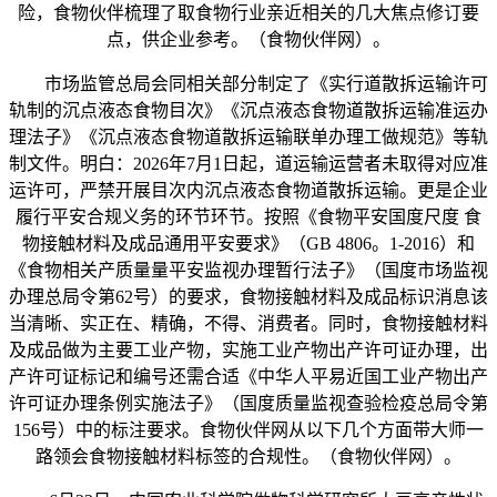
险，食物伙伴梳理了取食物行业亲近相关的几大焦点修订要
点，供企业参考。（食物伙伴网）。
市场监管总局会同相关部分制定了《实行道散拆运输许可
轨制的沉点液态食物目次》《沉点液态食物道散拆运输准运办
理法子》《沉点液态食物道散拆运输联单办理工做规范》等轨
制文件。明白：2026年7月1日起，道运输运营者未取得对应准
运许可，严禁开展目次内沉点液态食物道散拆运输。更是企业
履行平安合规义务的环节环节。按照《食物平安国度尺度 食
物接触材料及成品通用平安要求》（GB 4806。1-2016）和
《食物相关产质量量平安监视办理暂行法子》（国度市场监视
办理总局令第62号）的要求，食物接触材料及成品标识消息该
当清晰、实正在、精确，不得、消费者。同时，食物接触材料
及成品做为主要工业产物，实施工业产物出产许可证办理，出
产许可证标记和编号还需合适《中华人平易近国工业产物出产
许可证办理条例实施法子》（国度质量监视查验检疫总局令第
156号）中的标注要求。食物伙伴网从以下几个方面带大师一
路领会食物接触材料标签的合规性。（食物伙伴网）。