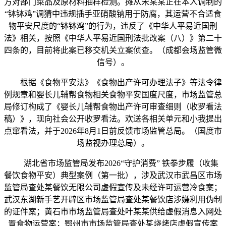
方对部门菜品及原材料抽样检测。摊从宋某某正在本人调制的
“钵钵鸡”调猜中违规插手亚硝酸钠用于防腐，其运营不合适食
物平安尺度的“钵钵鸡”的行为，违反了《中华人平易近国刑
法》相关，按照《中华人平易近国刑法批改案（八）》第二十
四条的，目前将此案已移交机关立案侦查。（成都会场监管微
信号）。
根据《食物平安法》《食物出产许可办理法子》等法令律
例规章和婴长儿辅帮食物相关食物平安国度尺度，市场监管总
局修订构成了《婴长儿辅帮食物出产许可审查细则（收罗看法
稿）》，现向社会公开收罗看法。欢送各相关单元和小我提出
点窜看法，并于2026年8月1日前反馈市场监管总局。（国度市
场监视办理总局）。
湖北省市场监管局发布2026“守护消费” 铁拳步履（收集
餐饮食物平安）典型案例（第一批），涉及武汉市武昌区市场
监管局查处某餐饮无限公司虚假宣传及未经许可运营冷食案；
武汉东湖新手艺开辟区市场监管局查处某餐饮店涉嫌利用伪制
的证件案；黄石市市场监管局查处叶某某供给虚假消息入网处
置食物运营案；鄂州市市场监管局查处某烧烤店虚假宣传案