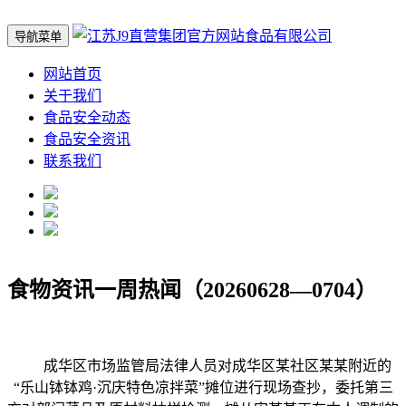
导航菜单
网站首页
关于我们
食品安全动态
食品安全资讯
联系我们
食物资讯一周热闻（20260628—0704）
成华区市场监管局法律人员对成华区某社区某某附近的
“乐山钵钵鸡·沉庆特色凉拌菜”摊位进行现场查抄，委托第三