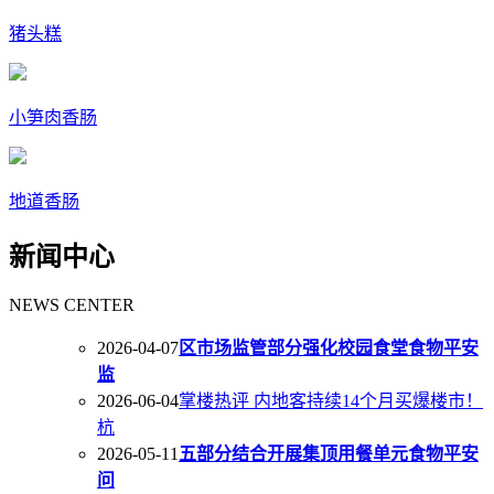
猪头糕
小笋肉香肠
地道香肠
新闻中心
NEWS CENTER
2026-04-07
区市场监管部分强化校园食堂食物平安
监
2026-06-04
掌楼热评 内地客持续14个月买爆楼市！
杭
2026-05-11
五部分结合开展集顶用餐单元食物平安
问