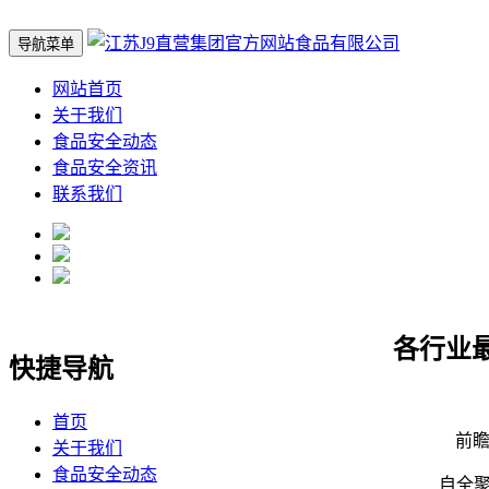
导航菜单
网站首页
关于我们
食品安全动态
食品安全资讯
联系我们
各行业最
快捷导航
首页
前瞻资讯
关于我们
食品安全动态
自全聚德