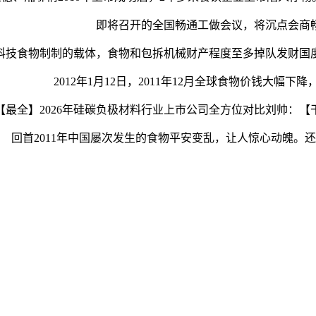
即将召开的全国畅通工做会议，将沉点会商畅
食物制制的载体，食物和包拆机械财产程度至多掉队发财国度
2012年1月12日，2011年12月全球食物价钱大幅
全】2026年硅碳负极材料行业上市公司全方位对比刘帅：【干
首2011年中国屡次发生的食物平安变乱，让人惊心动魄。还